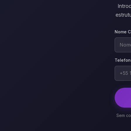
Intro
estrut
Nome C
Telefon
Sem com