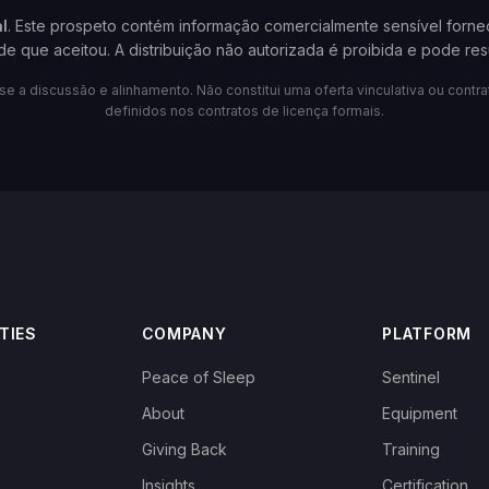
l
. Este prospeto contém informação comercialmente sensível forne
de que aceitou. A distribuição não autorizada é proibida e pode resu
 a discussão e alinhamento. Não constitui uma oferta vinculativa ou contra
definidos nos contratos de licença formais.
TIES
COMPANY
PLATFORM
Peace of Sleep
Sentinel
About
Equipment
Giving Back
Training
Insights
Certification