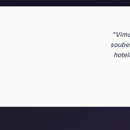
"Vimo
soubem
hotel