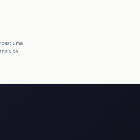
rcas: uma
anais de