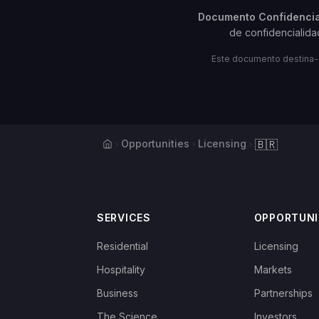
Documento Confidencia
de confidencialida
Este documento destina-se
Home
Opportunities
Licensing
🇧🇷
SERVICES
OPPORTUNI
Residential
Licensing
Hospitality
Markets
Business
Partnerships
The Science
Investors