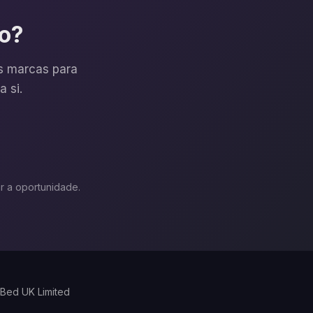
ão?
as marcas para
 si.
r a oportunidade.
ed UK Limited