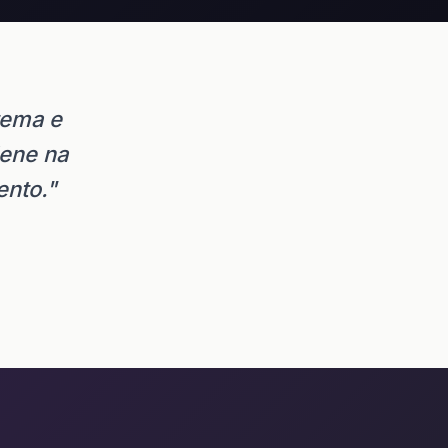
tema e
iene na
ento."