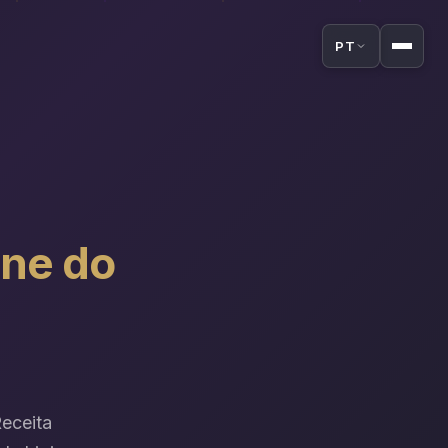
PT
ene do
Receita