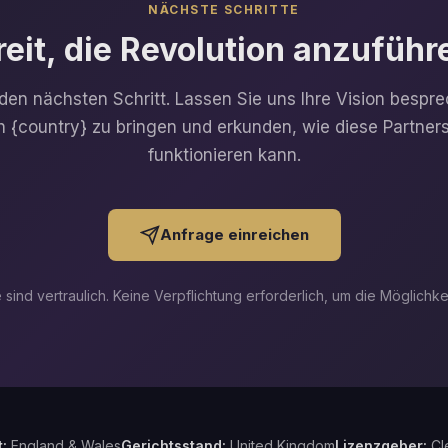
NÄCHSTE SCHRITTE
reit, die Revolution anzuführ
en nächsten Schritt. Lassen Sie uns Ihre Vision bespr
 {country} zu bringen und erkunden, wie diese Partnersc
funktionieren kann.
Anfrage einreichen
sind vertraulich. Keine Verpflichtung erforderlich, um die Möglichk
:
England & Wales
Gerichtsstand:
United Kingdom
Lizenzgeber:
Cl