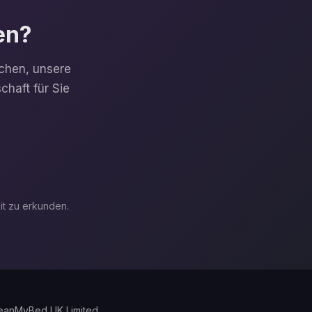
en?
echen, unsere
haft für Sie
eit zu erkunden.
eanMyBed UK Limited