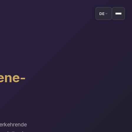
DE
iene-
derkehrende